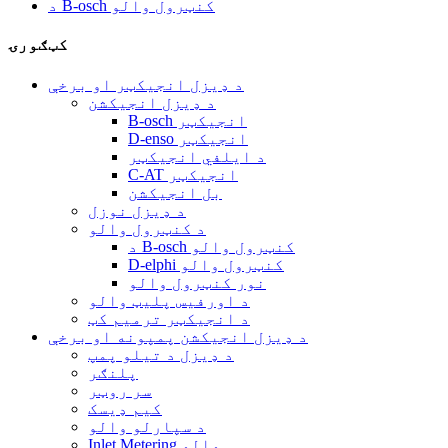
د B-osch کنټرول والو
کټګورۍ
د ډیزل انجیکټر او برخې
د ډیزل انجیکشن
B-osch انجیکټر
D-enso انجیکټر
د ایلفي انجیکټر
C-AT انجیکټر
بل انجیکشن
د ډیزل نوزل
د کنټرول والو
د B-osch کنټرول والو
D-elphi کنټرول والو
نور کنټرول والو
د اورفیس پلیټ والو
د انجیکټر ترمیم کټ
د ډیزل انجیکشن پمپونه او برخې
د ډیزل د تیلو پمپ
پلنګر
سر روټر
کیم ډیسک
د سپارلو والو
Inlet Metering والو