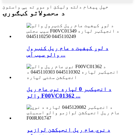
خپل پیغام دلته ولیکئ او موږ ته یې واستوئ
د محصولاتو کټګورۍ
د لوړ کیفیت د عام ریل کنټرول
والو سیټ آس ...
د انجیکټر 0 لپاره نوی عام ریل
والو F00VC01362 ...
د نوي عام ریل انجیکشن لوازمو