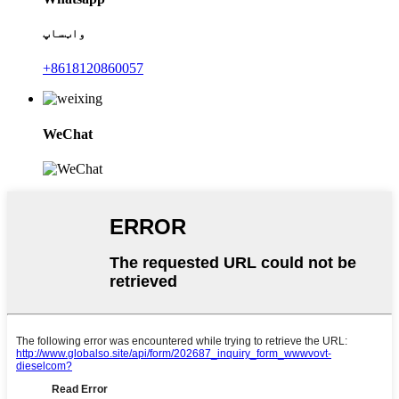
واټساپ
+8618120860057
WeChat