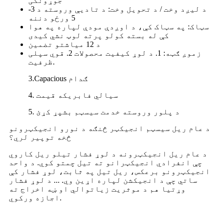
جوړونکی
د لیږد وخت / د تحویل وخت: د تادیې وروسته د 3-
5 ورځو دننه
سټاک: په سټاک کې، د اوږدې مودې لپاره په هوا
کې له بسته کولو پرته لوټ نشي کیدی
د 12 میاشتو تضمین
زموږ ګټه: 1. د لوړ کیفیت محصولات 2. قوي سپلی
ظرفیت.
3.Capacious ګدام
4. سیالي فابریکه قیمت
5. د پلور وروسته خدمت سیسټم بشپړ کړئ
د عام ریل سیسټم انجیکټر څنګه د نورو انجیکټرونو
څخه توپیر لري؟
د عام ریل انجیکټرونه د لوړ فشار تیلو ریل کاروي
چې انفرادي انجیکټرانو ته تیل چمتو کوي. د واحد
انجیکټرونو برعکس، ریل تیل په ثابت، لوړ فشار کې
ساتي چې د انجیکشن لپاره اړین وي. ... د لوړ فشار
وړتیا هم د موثریت زیاتوالي او ښه اخراج ته
اجازه ورکوي.