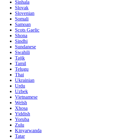
Sinhala
Slovak
Slovenian
Somali
Samoan
Scots Gaelic
Shona
Sindhi
Sundanese
Swahili
Tajik
Tamil
Telugu
Thai
Ukrainian
Urdu
Uzbek
Vietnamese
Welsh
Xhosa
Yiddish
Yoruba
Zulu
Kinyarwanda
Tatar