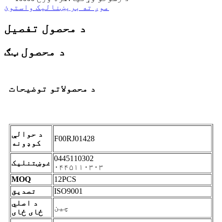
موږ ته بریښنالیک واستوئ
د محصول تفصیل
د محصول ټګ
د محصولاتو توضیحات
د حوالې
F00RJ01428
کوډونه
0445110302
غوښتنلیک
۰۴۴۵۱۱۰۳۰۳
MOQ
12PCS
ISO9001
تصدیق
د اصلي
چین
ځای ځای