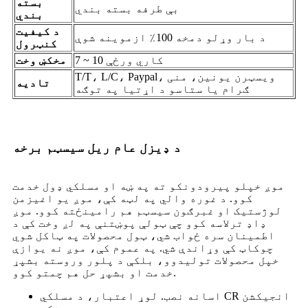
بسته
بې طرفه بسته بندي
بندي
د کیفیت
د بار وړلو دمخه 100٪ ازموینه شوې
کنټرول
7 ~ 10 کاري ورځې
مخکښ وخت
T/T، L/C، Paypal، ویسټرن یونین، منی
تادیه
ګرام یا ستاسو د اړتیا په توګه
د ډیزل عام ریل سیسټم برخه
موږ خپلو پیرودونکو ته په ښه او مسلکي ډول خدمت
کوو. د غوره والي په لټه کې، موږ یو اغیزمن
لوژستیک او غبرګون سیسټم هم رامینځته کوو. موږ
ډاډ ترلاسه کوو چې ټولې پوښتنې په لږ وخت کې د
اطمینان سره ځواب شي، ټول محصولات په ټاکل شوي
چوکاټ کې وړاندې شي. په عموم کې، موږ نه یوازې
خپل محصولات تولیدوو، بلکې د پلور وروسته بشپړ
خدمت او بشپړ حل هم چمتو کوو.
اسانه نصب. لوړ اعتبار، د مسلکي CR انجیکشن