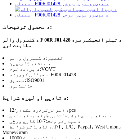
د محصول توضیحات:
د کنټرول والو F 00R J01 428 د تیلو انجیکټر سره
مطابقت لري
تفصیل:
د کنټرول والو
د منشاء ځای:
چین
VOVT
د برانډ نوم:
F00RJ01428
د حوالې کوډونه:
ISO9001
تصدیق:
حالت:
نوی
د تادیې او لیږد شرایط:
12pcs
د امر لږترلږه مقدار:
د بسته بندي توضیحات:
بې طرفه بسته بندي
د سپارلو وخت:
7-10 کاري ورځې
T/T، L/C، Paypal، West Union،
د تادیاتو شرایط:
MoneyGram
د رسولو وړتیا:
هره ورځ 10000