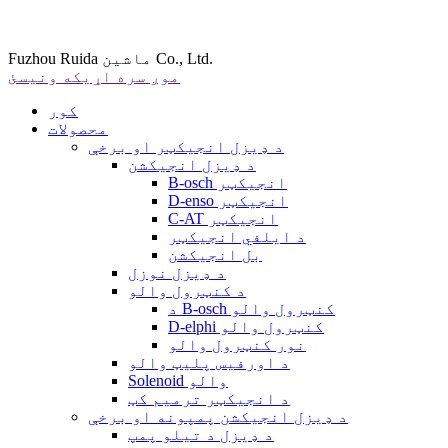
Fuzhou Ruida ماشین Co., Ltd.
موږ سره اړیکه ونیسئ
کور
محصولات
د ډیزل انجیکټر او برخې
د ډیزل انجیکشن
B-osch انجیکټر
D-enso انجیکټر
C-AT انجیکټر
د ایلفي انجیکټر
بل انجیکشن
د ډیزل نوزل
د کنټرول والو
د B-osch کنټرول والو
D-elphi کنټرول والو
نور کنټرول والو
د اورفیس پلیټ والو
Solenoid والو
د انجیکټر ترمیم کټ
د ډیزل انجیکشن پمپونه او برخې
د ډیزل د تیلو پمپ