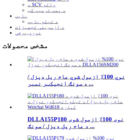
د SCV والو
د پمپ ترمیم کټ
پایپ
د تیلو پایپ
د ازموینې تجهیزات
نورې برخې
مشخص محصولات
نوي 100٪ ازمول شوي عام ریل ډیزل /
د سونګ انجیکټر نمبر ...
DLLA155P180 نوی 100٪ ازمول شوی
د عام ریل ډیزل / سونګ ...