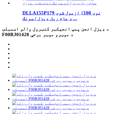
DLLA155P179 نوی 100٪ ازمول شوی
د عام ریل ډیزل / سونګ ...
د ډیزل انجن پمپ انجیکټر کنټرول والو اسمبلۍ
F00RJ01428 د موټرو موټر برخې