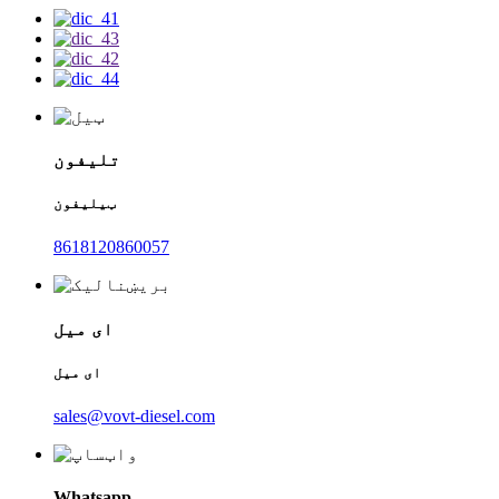
تلیفون
ټیلیفون
8618120860057
ای میل
ای میل
sales@vovt-diesel.com
Whatsapp