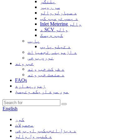
پلنګر
سر روټر
د سپارلو والو
د پمپ ترمیم کټ
Inlet Metering والو
د SCV والو
کیم ډیسک
پایپ
د تیلو پایپ
د ازموینې تجهیزات
نورې برخې
خبرونه
د شرکت خبرونه
د صنعت خبرونه
FAQs
زموږ په اړه
موږ سره اړیکه ونیسئ
English
کور
محصولات
د ډیزل انجیکټر او برخې
د کنټرول والو