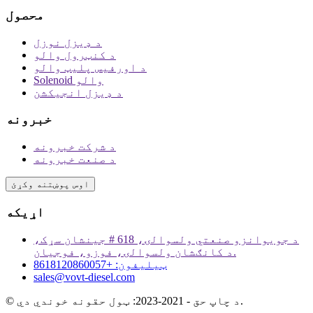
محصول
د ډیزل نوزل
د کنټرول والو
د اورفیس پلیټ والو
Solenoid والو
د ډیزل انجیکشن
خبرونه
د شرکت خبرونه
د صنعت خبرونه
اوس پوښتنه وکړئ
اړیکه
د جویوانزو صنعتي ولسوالۍ، 618 # جینشان سړک،
د کانګشان ولسوالۍ، فوزو، فوجیان.
ټیلیفون: +8618120860057
sales@vovt-diesel.com
© د چاپ حق - 2021-2023: ټول حقونه خوندي دي.